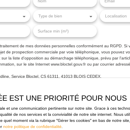
Nom
Email
Type de bien
Localisation
Surface min (m²)
e traitement de mes données personnelles conformément au RGPD. Si 
objet de prospection commerciale par voie téléphonique, vous pouvez vo
 sur la liste d'opposition au démarchage téléphonique, prévu par l'arti
mation, sur le site Internet www.bloctel.gouv.fr ou par courrier adressé
ldline, Service Bloctel, CS 61311, 41013 BLOIS CEDEX.
ir plus sur le traitement de vos données personnelles, veuillez consult
alité
.
ÉE EST UNE PRIORITÉ POUR NOUS
imale et une communication pertinente sur notre site. Grace à ces tec
Recevoir des annonces
qualité de nos services et la convivialité de notre site internet. Nous 
 quel moment via la rubrique ″Gérer les cookies″ en bas de notre site,
er
notre politique de confidentialité
.