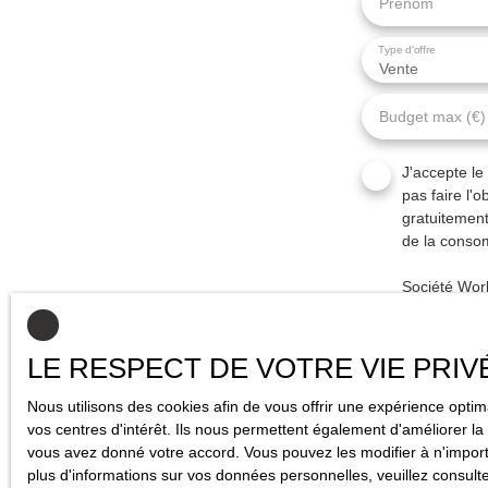
Prénom
Type d'offre
Vente
Budget max (€)
J'accepte l
pas faire l'
gratuitement
de la consom
Société Wor
Pour en savo
de confidenti
LE RESPECT DE VOTRE VIE PRIV
Nous utilisons des cookies afin de vous offrir une expérience opt
vos centres d'intérêt. Ils nous permettent également d'améliorer la 
vous avez donné votre accord. Vous pouvez les modifier à n'importe
plus d'informations sur vos données personnelles, veuillez consult